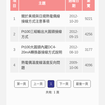
項
通報日
瀏
主題
目
期
覽
關於美規與日規熱電偶線
2012-
1
9221
接線方式注意事項
10-20
Pt100三組輸出大圓頭接線
2012-
2
4256
方式
09-15
Pt100大圓頭內藏DC4-
2012-
3
3177
20mA轉換器接線方式說明
08-10
熱電偶溫度線溫度反向問
2009-
4
4096
題
10-06
第一頁
上一頁
1
下一頁
最後一頁
共有: 1 頁