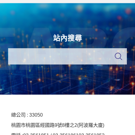
站內搜尋
總公司 :
33050
桃園市桃園區經國路9號8樓之2(阿波羅大廈)