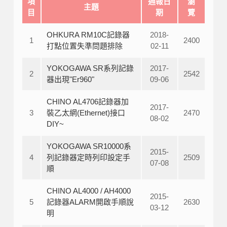
項
通報日
瀏
主題
目
期
覽
OHKURA RM10C記錄器
2018-
1
2400
打點位置失準問題排除
02-11
YOKOGAWA SR系列記錄
2017-
2
2542
器出現"Er960"
09-06
CHINO AL4706記錄器加
2017-
3
裝乙太網(Ethernet)接口
2470
08-02
DIY~
YOKOGAWA SR10000系
2015-
4
列記錄器定時列印設定手
2509
07-08
順
CHINO AL4000 / AH4000
2015-
5
記錄器ALARM開啟手順說
2630
03-12
明