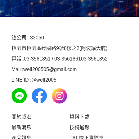
總公司 :
33050
桃園市桃園區經國路9號8樓之2(阿波羅大廈)
電話 :
03-3561851 / 03-3561861
03-3561852
Mail :well200505@gmail.com
LINE ID :
@well2005
關於威宏
資料下載
最新消息
技術通報
產品訊息
TAF校正實驗室