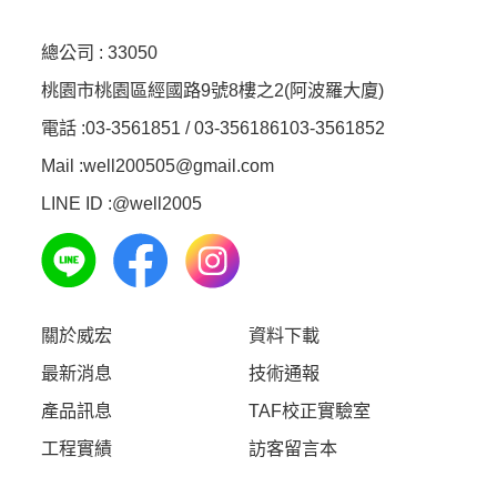
總公司 :
33050
桃園市桃園區經國路9號8樓之2(阿波羅大廈)
電話 :
03-3561851 / 03-3561861
03-3561852
Mail :well200505@gmail.com
LINE ID :
@well2005
關於威宏
資料下載
最新消息
技術通報
產品訊息
TAF校正實驗室
工程實績
訪客留言本