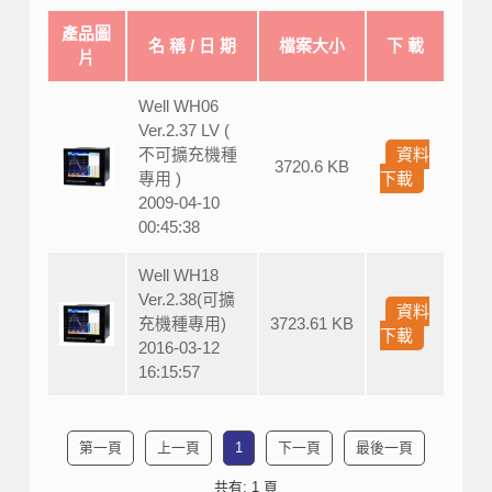
產品圖
名 稱 / 日 期
檔案大小
下 載
片
Well WH06
Ver.2.37 LV (
不可擴充機種
資料
3720.6 KB
專用 )
下載
2009-04-10
00:45:38
Well WH18
Ver.2.38(可擴
資料
充機種專用)
3723.61 KB
下載
2016-03-12
16:15:57
第一頁
上一頁
1
下一頁
最後一頁
共有: 1 頁