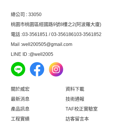
總公司 :
33050
桃園市桃園區經國路9號8樓之2(阿波羅大廈)
電話 :
03-3561851 / 03-3561861
03-3561852
Mail :well200505@gmail.com
LINE ID :
@well2005
關於威宏
資料下載
最新消息
技術通報
產品訊息
TAF校正實驗室
工程實績
訪客留言本