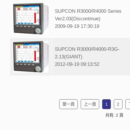
SUPCON R3000/R4000 Series
Ver2.03(Discontinue)
2009-09-19 17:30:19
SUPCON R3000/R4000-R3G-
2.13(GIANT)
2012-09-19 09:13:52
第一頁
上一頁
1
2
共有: 2 頁