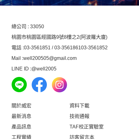
總公司 :
33050
桃園市桃園區經國路9號8樓之2(阿波羅大廈)
電話 :
03-3561851 / 03-3561861
03-3561852
Mail :well200505@gmail.com
LINE ID :
@well2005
關於威宏
資料下載
最新消息
技術通報
產品訊息
TAF校正實驗室
工程實績
訪客留言本