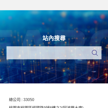
站內搜尋
總公司 :
33050
桃園市桃園區經國路9號8樓之2(阿波羅大廈)