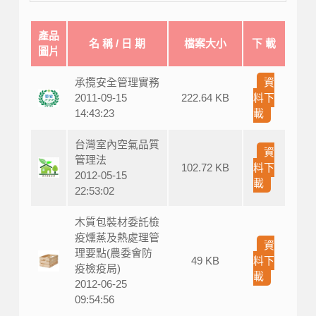
產品
名 稱 / 日 期
檔案大小
下 載
圖片
承攬安全管理實務
資
2011-09-15
222.64 KB
料下
14:43:23
載
台灣室內空氣品質
資
管理法
102.72 KB
料下
2012-05-15
載
22:53:02
木質包裝材委託檢
疫燻蒸及熱處理管
資
理要點(農委會防
49 KB
料下
疫檢疫局)
載
2012-06-25
09:54:56