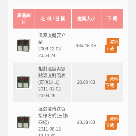
產品圖
名 稱 / 日 期
檔案大小
下 載
片
溫溼度概要介
紹
資料
489.48 KB
2008-12-03
下載
20:54:24
相對溼度與露
點溫度對照表
資料
(乾濕球式)
20.89 KB
下載
2011-01-02
23:04:26
溫濕度傳送器
接線方式(三線/
資料
四線)
29.38 KB
下載
2011-08-12
12:13:30