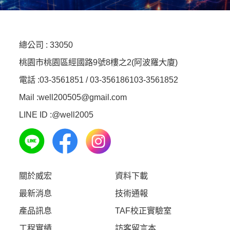
總公司 :
33050
桃園市桃園區經國路9號8樓之2(阿波羅大廈)
電話 :
03-3561851 / 03-3561861
03-3561852
Mail :well200505@gmail.com
LINE ID :
@well2005
關於威宏
資料下載
最新消息
技術通報
產品訊息
TAF校正實驗室
工程實績
訪客留言本