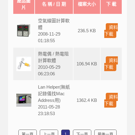
產品圖
名 稱 / 日 期
檔案大小
下 載
片
空氣線圖計算軟
體
資料
236.5 KB
2008-11-29
下載
01:18:55
熱電偶 / 熱電阻
計算軟體
資料
106.94 KB
2010-05-29
下載
06:23:06
Lan Helper(無紙
記錄儀找Mac
資料
Address用)
1362.4 KB
下載
2011-05-28
23:18:53
第一頁
上一頁
1
下一頁
最後一頁