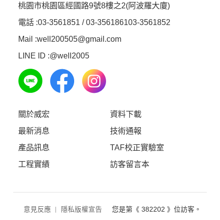
桃園市桃園區經國路9號8樓之2(阿波羅大廈)
電話 :
03-3561851 / 03-3561861
03-3561852
Mail :well200505@gmail.com
LINE ID :
@well2005
關於威宏
資料下載
最新消息
技術通報
產品訊息
TAF校正實驗室
工程實績
訪客留言本
意見反應
隱私版權宣告
您是第《 382202 》位訪客。