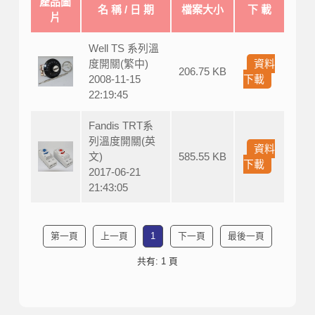
產品圖
名 稱 / 日 期
檔案大小
下 載
片
Well TS 系列溫
度開關(繁中)
資料
206.75 KB
2008-11-15
下載
22:19:45
Fandis TRT系
列溫度開關(英
資料
文)
585.55 KB
下載
2017-06-21
21:43:05
第一頁
上一頁
1
下一頁
最後一頁
共有: 1 頁