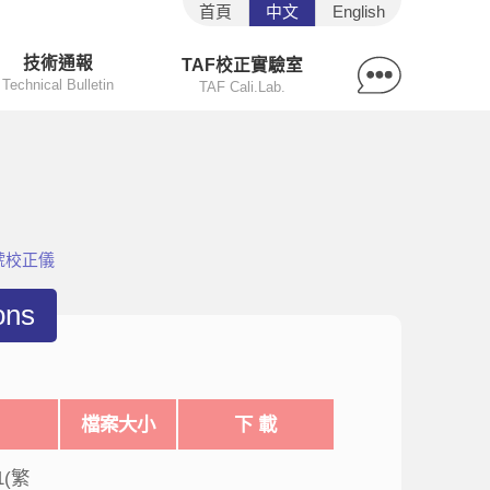
首頁
中文
English
技術通報
TAF校正實驗室
Technical Bulletin
TAF Cali.Lab.
號校正儀
ons
檔案大小
下 載
1(繁