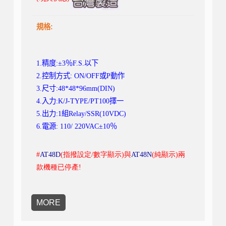
規格:
1.精度
:
±
3
％
F.S.
以下
2.
控制方式
: ON/OFF
或
P
動作
3.
尺寸
:48*48*
96mm
(DIN)
4.
入力
:K/J-TYPE/PT100
擇一
5.
出力
:1
組
Relay/SSR(10VDC)
6.
電源
: 110/ 220VAC
±
10
％
#
AT48D
(指撥設定/數字顯示)與
AT48N
(純顯示)兩
款機種已停產!
MORE