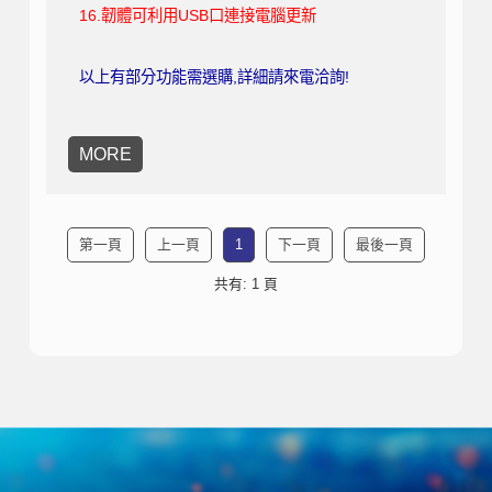
16.韌體可利用USB口連接電腦更新
以上有
部分功能需選購,詳細請來電洽詢!
MORE
第一頁
上一頁
1
下一頁
最後一頁
共有: 1 頁