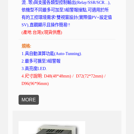
流..等)與支援各類型控制輸出(Relay/SSR/SCR...),
依機型不同最多可加至3組警報接點,可適用於所
有的工控環境需求!雙視窗設計(實際值PV+設定值
SV),直觀顯示且操作簡易!!
(產地:台灣)(現貨供應)
規格:
1.具自動演算功能(Auto-Tunning).
2.最多可擴至3組警報
3.高亮度LED.
4.尺寸說明: D48(48*48mm) /
D72(72*72mm) /
D96(96*96mm)
MORE