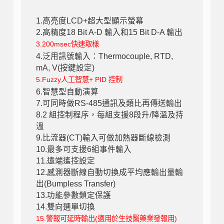
1.高亮度LCD+超大型顯示螢幕
2.高精度18 Bit A-D 輸入和15 Bit D-A 輸出
3.200msec快速取樣
4.泛用訊號輸入：Thermocouple, RTD,
mA, V(按鍵設定)
5.Fuzzy人工智慧+ PID 控制
6.智慧型自動演算
7.可同時做RS-485通訊及類比再傳送輸出
8.2 組控制程序，每組支援8段升/降溫及持
溫
9.比流器(CT)輸入可做加熱器斷線檢測
10.最多可支援6組事件輸入
11.遠端遙控設定
12.感測器斷線自動切換成平均應輸出量輸
出(Bumpless Transfer)
13.功能參數鎖定保護
14.雙向選單切換
15.警報可延時輸出(適用於生技醫藥業發報用)