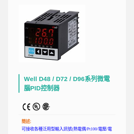
Well D48 / D72 / D96系列微電
腦PID控制器
簡述:
可接收各種泛用型輸入訊號(熱電偶/Pt100/電壓/電