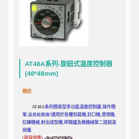
AT48A系列-旋鈕式溫度控制器
(48*48mm)
簡述:
AT48A
系列
簡易型多功能溫度控制器
,
操作簡
單
,溫度範圍廣!
適用於各種包裝機
,
封口機
,
燙領機
,
拉鍊機械
,
射出成型機
,
焊錫爐及做機械第二道超溫
保護.
(現貨供應)