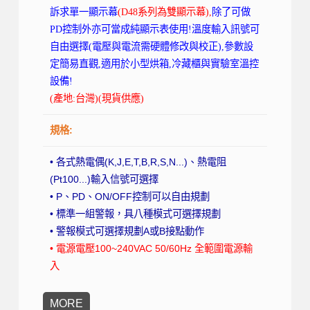
訴求單一顯示幕
(D48系列為雙顯示幕),
除了可做
PD控制外亦可當成純顯示表使用!溫度輸入訊號可
自由選擇(電壓與電流需硬體修改與校正),參數設
定簡易直觀,適用於小型烘箱,冷藏櫃與實驗室溫控
設備!
(產地:台灣)(現貨供應)
規格:
• 各式熱電偶(K,J,E,T,B,R,S,N...)、熱電阻
(Pt100...)輸入信號可選擇
• P、PD、ON/OFF控制可以自由規劃
• 標準一組警報，具八種模式可選擇規劃
• 警報模式可選擇規劃A或B接點動作
• 電源電壓100~240VAC 50/60Hz 全範圍電源輸
入
MORE