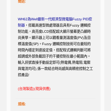
簡述:
WH62為Well最新一代經濟型微電腦Fuzzy PID控
制器
，搭載高速型微處理器且具有Fuzzy 邏輯控
制功能，高亮度LCD搭配超大顯示螢幕更凸顯時
尚美學。顯示器上可以觀看量測溫度值(PV)及目
標溫度值(SP)。Fuzzy 邏輯控制技術可在最短的
時間內穩定到達設定值，搭配程式邏輯判斷可將
超調或外部負載因子的干擾控制在最小範圍內。
輸入訊號直接手動設定即可(熱電偶,熱電阻,電壓
與電流均可),係一款結合時尚感與高精密控制之工
控產品!
(台灣製造)(現貨供應)
規格: