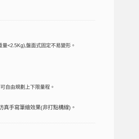
量<2.5Kg),盤面式固定不易變形。
，可自由規劃上下限量程。
仿真手寫筆繪效果(非打點構線)。