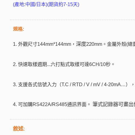
(產地:中國/日本)(期貨約7-15天)
規格:
深度22
1.
外觀尺寸
144mm*144mm
，
0mm
。金屬外殼(總重
2. 快速取樣週期...六打點式取樣可達6CH/10秒
。
3.
支援各式信號入力（
T.C / RTD / V / mV / 4-20mA…
）
筆式記錄器可畫出
4. 可加購RS422A/RS485通訊界面
。
敘述: