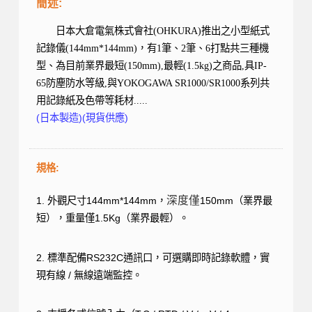
簡述:
日本大倉電氣株式會社(OHKURA)推出之小型紙式
記錄儀(144mm*144mm)，有1筆、2筆、6打點共三種機
型、為目前業界最短(150mm),最輕(1.5kg)之商品,具IP-
65防塵防水等級,與YOKOGAWA SR1000/SR1000系列共
用記錄紙及色帶等耗材.....
(日本製造)(現貨供應)
規格:
深度僅
1.
外觀尺寸
144mm*144mm
，
150mm
（業界最
短），重量僅
1.5Kg
（業界最輕）。
2.
標準配備
RS232C
通訊口，可選購即時記錄軟體，實
現有線
/
無線遠端監控。