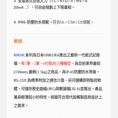
3.
支援各式信號入力（
T.C / RTD / V / mV / 4-
20mA…
），可自由規劃上下限量程。
4. IP65-
防塵防水規範。
符合
UL / CSA / CE
規範。
敘述:
RM10C
系列為日本
OHKURA
推出之最新一代紙式記錄
儀，
有1筆、2筆、6打點共三種機型
、為目前業界最短
(150mm),
最輕
(1.5kg)
之商品，具
IP-65
防塵防水等級。
RS-232C為標準附加之通信介面、另可選購即時監控軟
體，可儲存歷史曲線(JPG)與數據檔(XLS)並匯出。產品
兼具輕薄短小的特性，相當符合現代設備製造商設計上
之需求。