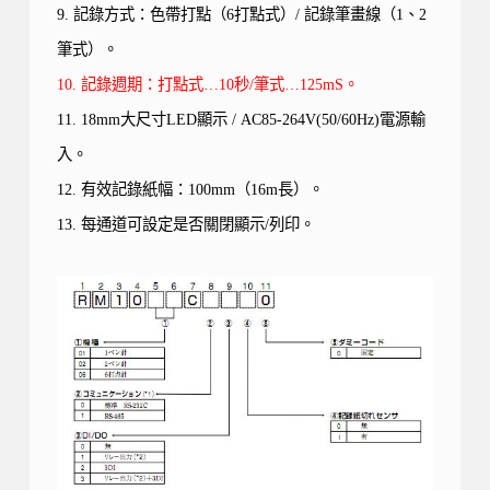
9.
記錄方式：色帶打點（
6
打點式）
/
記錄筆畫線（
1
、
2
筆式）。
10. 記錄週期：打點式…10秒/筆式…125mS。
11. 18mm
大尺寸
LED
顯示
/ AC85-264V(50/60Hz)
電源輸
入。
12.
有效記錄紙幅：
100mm
（
16m
長）。
13. 每通道可設定是否關閉顯示/列印。