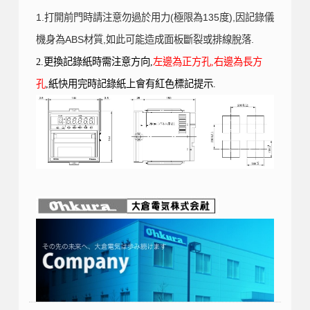
1.打開前門時請注意勿過於用力(極限為135度),因記錄儀
機身為ABS材質,如此可能造成面板斷裂或排線脫落.
2.更換記錄紙時需注意方向,
左邊為正方孔,右邊為長方
孔
,紙快用完時記錄紙上會有紅色標記提示.