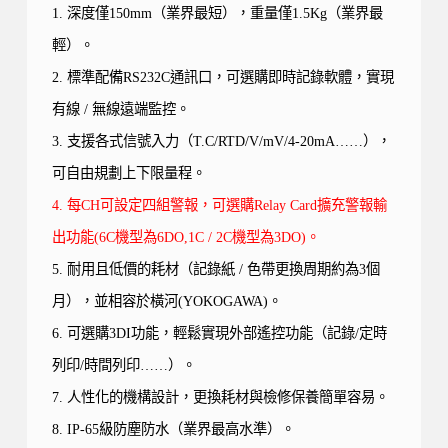
1. 深度僅
150mm
（業界最短），重量僅
1.5Kg
（業界最
輕）。
2.
標準配備
RS232C
通訊口，可選購即時記錄軟體，實現
有線
/
無線遠端監控。
3.
支援各式信號入力（
T.C/RTD/V/mV/4-20mA……
），
可自由規劃上下限量程。
4. 每CH可設定四組警報，可選購Relay Card擴充警報輸
出功能(6C機型為6DO,1C / 2C機型為3DO)。
5.
耐用且低價的耗材（記錄紙
/
色帶更換周期約為
3
個
月），並相容於橫河(YOKOGAWA)
。
6. 可選購
3DI
功能，輕鬆實現外部遙控功能（記錄
/
定時
列印
/
時間列印
……
）。
7.
人性化的機構設計，更換耗材與檢修保養簡單容易。
8. IP-65
級防塵防水（業界最高水準）。