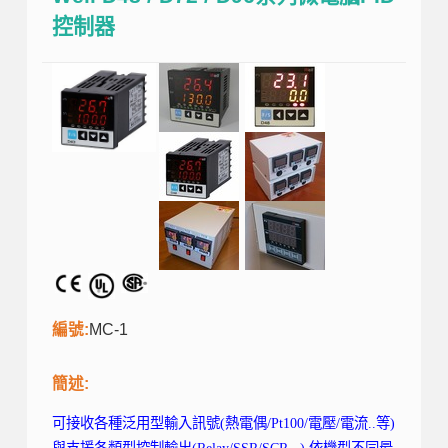
控制器
編號:
MC-1
簡述:
可接收各種泛用型輸入訊號(熱電偶/Pt100/電壓/電流..等)
與支援各類型控制輸出(Relay/SSR/SCR...),依機型不同最