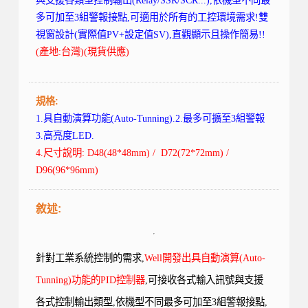
多可加至3組警報接點,可適用於所有的工控環境需求!雙
視窗設計(實際值PV+設定值SV),直觀顯示且操作簡易!!
(產地:台灣)(現貨供應)
規格:
1.具自動演算功能(Auto-Tunning).
2.最多可擴至3組警報
3.高亮度LED.
4.尺寸說明: D48(48*48mm) /
D72(72*72mm) /
D96(96*96mm)
敘述:
針對工業系統控制的需求,
Well開發出具自動演算(Auto-
Tunning)功能的PID控制器
,可接收各式輸入訊號與支援
各式控制輸出類型,依機型不同最多可加至3組警報接點,