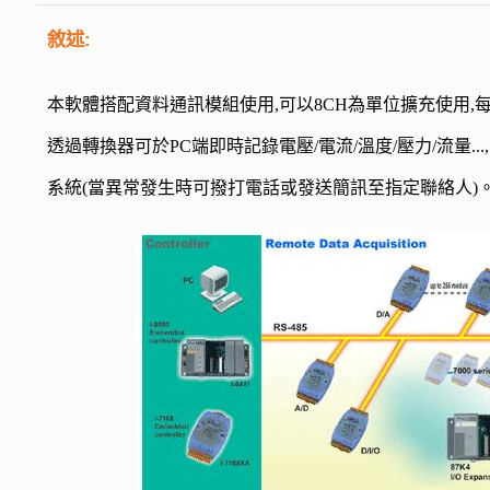
敘述:
本軟體搭配資料通訊模組使用,可以8CH為單位擴充使用,每CH可分
透過轉換器可於PC端即時記錄電壓/電流/溫度/壓力/流量..
系統(當異常發生時可撥打電話或發送簡訊至指定聯絡人)