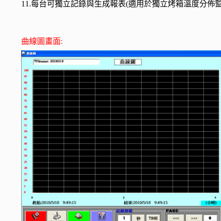
11.每台可獨立記錄與生成報表(適用於獨立烤箱溫度分佈監
曲線圖畫面: