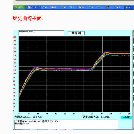
歷史曲線畫面: