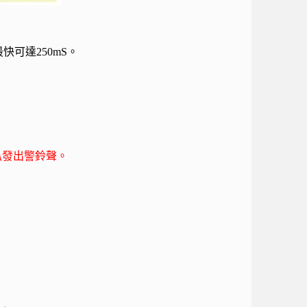
最快可達250mS
。
叭發出警鈴聲。