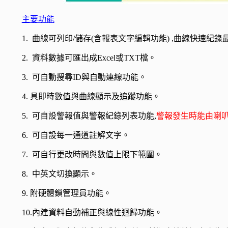
主要功能
1.
曲線
可列印
/儲存(
含報表文字編輯功能
) ,曲線快速紀錄
2.
資料數據可匯出成Excel或TXT檔。
3.
可自動搜尋ID與自動連線功能。
4.
具即時數值與曲線顯示及追蹤功能。
5.
可自設警報值與警報紀錄列表功能,
警報發生時能由喇
6.
可自設每一通道註解文字。
7.
可自行更改時間與數值上限下範圍。
8.
中英文切換顯示。
9.
附硬體鎖管理員功能。
10.內建資料自動補正與線性迴歸功能。