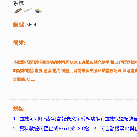
編號:
SF-4
簡述:
本軟體搭配資料通訊模組使用,可以8CH為單位擴充使用,每CH可分別設定不同AI
時記錄電壓/電流/溫度/壓力/流量...,目前最多支援96點監視記錄,
定聯絡人).....
規格:
1.
曲線
可列印
/儲存(
含報表文字編輯功能
) ,曲線快速紀錄
2.
資料數據可匯出成Excel或TXT檔。
3.
可自動搜尋ID與