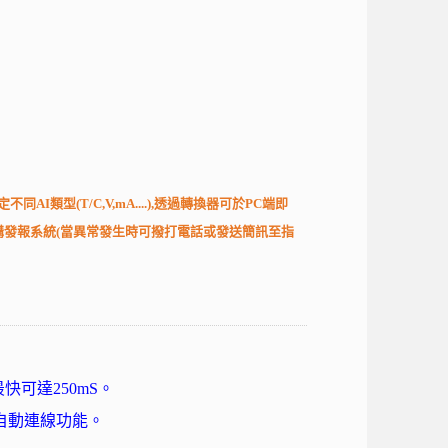
類型(T/C,V,mA....),透過轉換器可於PC端即
並可選購發報系統(當異常發生時可撥打電話或發送簡訊至指
最快可達250mS
。
自動連線功能。