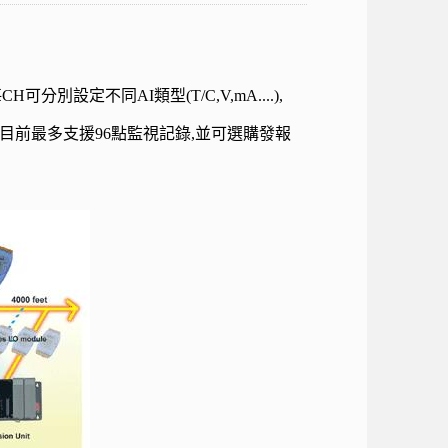
別設定不同AI類型(T/C,V,mA....),
.,目前最多支援96點監視記錄,並可選購發報
。