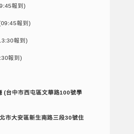
9:45
報到
)
(09:45
報到
)
13:30
報到
)
:30
報到
)
廳
(
台中市西屯區文華路
100
號學
北市大安區新生南路三段
30
號住