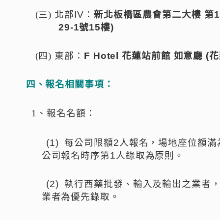
(三)
北部
IV
：
新北板橋區農會第二大樓
第
1
29-1
號
15
樓
)
(四)
東部：
F Hotel
花蓮站前館
如意廳
(
花
四、報名相關事項：
1、
報名名額：
(1)
每公司限額
2
人報名，場地座位額滿
公司報名時序第
1
人錄取為原則。
(2)
執行西藥批發、輸入及輸出之業者
業者為優先錄取。