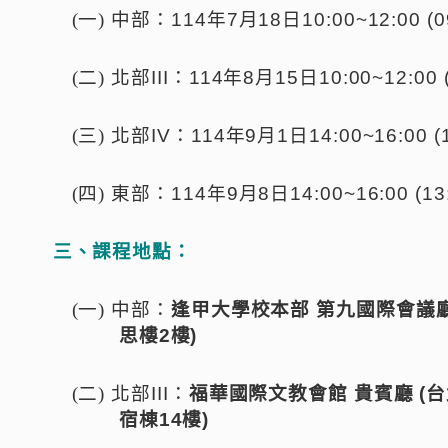
(一)
中部：
114
年
7
月
18
日
10:00~12:00 (0
(二)
北部
III
：
114
年
8
月
15
日
10:00~12:00 
(三)
北部
IV
：
114
年
9
月
1
日
14:00~16:00 (
(四)
東部：
114
年
9
月
8
日
14:00~16:00 (13
三、課程地點：
(一)
中部：
逢甲大學校本部
第九國際會議
思樓
2
樓
)
(二)
北部
III
：
福華國際文教會館
貴賓廳
(
台
宿棟
14
樓
)