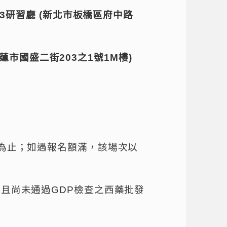
3
研習廳
(
新北市板橋區府中路
蓮市國盛二街
203
之
1
號
1M
樓
)
為止；如遇報名額滿，該場次以
，且尚未通過
GDP
檢查之西藥批發