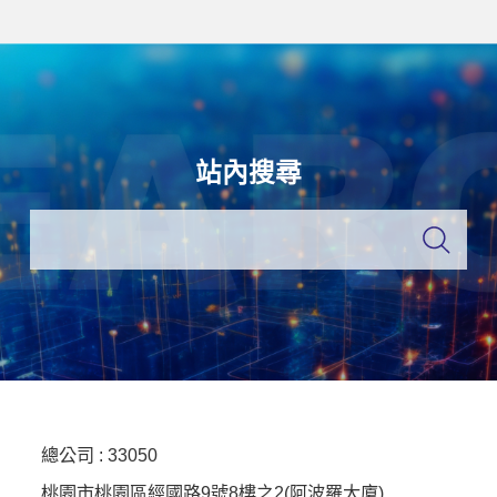
站內搜尋
總公司 :
33050
桃園市桃園區經國路9號8樓之2(阿波羅大廈)