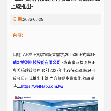
上線推出~
日 期:
2026-06-29
內 容:
因應TAF校正實驗室設立需求,202506正式籌組<
威宏檢測科技股份有限公司
>,專責儀器檢測校正
與系統確效服務,預計2027年中取得認證,網站已
於今日正式推出上線,內容將逐步豐富化,敬請期
待....
https://well-lab.com.tw/